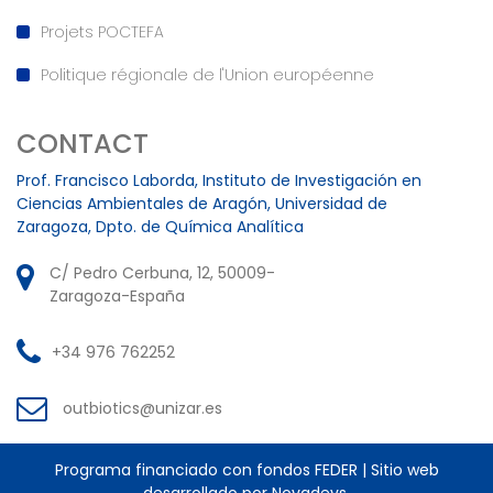
Projets POCTEFA
Politique régionale de l'Union européenne
CONTACT
Prof. Francisco Laborda, Instituto de Investigación en
Ciencias Ambientales de Aragón, Universidad de
Zaragoza, Dpto. de Química Analítica
C/ Pedro Cerbuna, 12, 50009-
Zaragoza-España
+34 976 762252
outbiotics@unizar.es
Programa financiado con fondos FEDER
|
Sitio web
desarrollado por
Novadevs
.