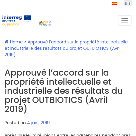
Skip
Toggle
to
naviga
content
Home
>
Approuvé l’accord sur la propriété intellectuelle
et industrielle des résultats du projet OUTBIOTICS (Avril
2019)
Approuvé l’accord sur la
propriété intellectuelle et
industrielle des résultats du
projet OUTBIOTICS (Avril
2019)
Posted on
4 juin, 2019
Après plusieurs réunions entre les partenaires pendant près